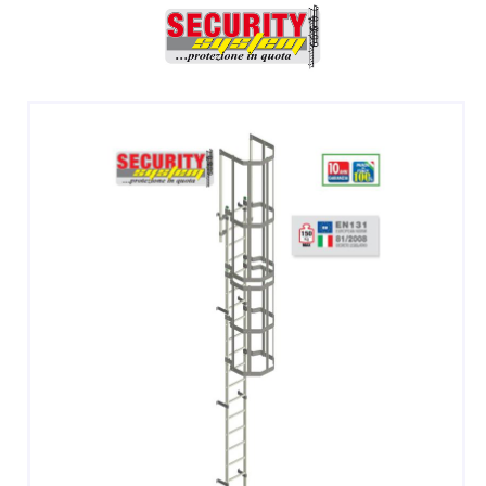
DOPPIE
A CASTELLO E SPECIALI
A GABBIA
TRABATTELLI
SGABELLI E CAVALLETTI
DOMESTICI SCALE SGABELLI
RAMPE DI CARICO E PASSERELLE
ESPOSITORI
ACCESSORI, RICAMBI E COMPONENTI