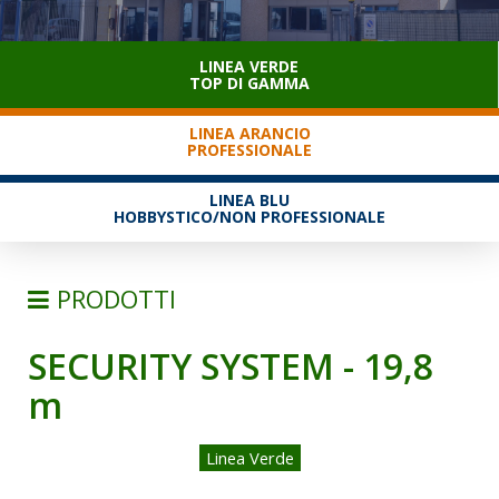
SERVIZIO CLIENTI
LINEA VERDE
TOP DI GAMMA
LINEA ARANCIO
PROFESSIONALE
LINEA BLU
HOBBYSTICO/NON PROFESSIONALE
PRODOTTI
SECURITY SYSTEM - 19,8
SCALE
m
SEMPLICI D'APPOGGIO
TRASFORMABILI
Linea Verde
SFILABILI CON FUNE
TELESCOPICHE E MULTIPOSIZIONE