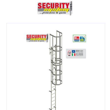
DOPPIE
A CASTELLO E SPECIALI
A GABBIA
TRABATTELLI
SGABELLI E CAVALLETTI
DOMESTICI SCALE SGABELLI
RAMPE DI CARICO E PASSERELLE
ESPOSITORI
ACCESSORI, RICAMBI E COMPONENTI