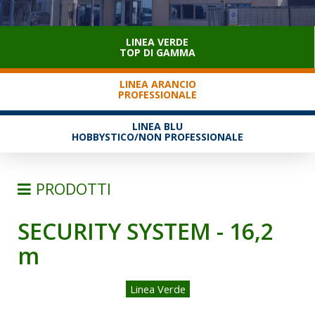
SERVIZIO CLIENTI
LINEA VERDE
TOP DI GAMMA
LINEA ARANCIO
PROFESSIONALE
LINEA BLU
HOBBYSTICO/NON PROFESSIONALE
PRODOTTI
SECURITY SYSTEM - 16,2
SCALE
m
SEMPLICI D'APPOGGIO
TRASFORMABILI
Linea Verde
SFILABILI CON FUNE
TELESCOPICHE E MULTIPOSIZIONE