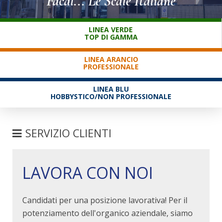
Facal... Le Scale Italiane
SERVIZIO CLIENTI
LINEA VERDE
TOP DI GAMMA
LINEA ARANCIO
PROFESSIONALE
LINEA BLU
HOBBYSTICO/NON PROFESSIONALE
SERVIZIO CLIENTI
DOVE SIAMO
LAVORA CON NOI
CONTATTI
LAVORA CON NOI
Candidati per una posizione lavorativa! Per il
LINKEDIN
potenziamento dell'organico aziendale, siamo