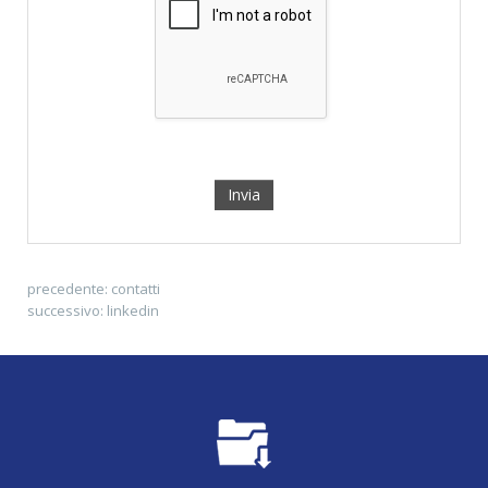
precedente:
contatti
successivo:
linkedin