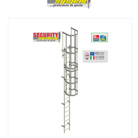
DOPPIE
A CASTELLO E SPECIALI
A GABBIA
TRABATTELLI
SGABELLI E CAVALLETTI
DOMESTICI SCALE SGABELLI
RAMPE DI CARICO E PASSERELLE
ESPOSITORI
ACCESSORI, RICAMBI E COMPONENTI