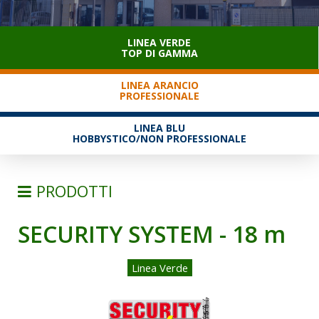
SERVIZIO CLIENTI
LINEA VERDE
TOP DI GAMMA
LINEA ARANCIO
PROFESSIONALE
LINEA BLU
HOBBYSTICO/NON PROFESSIONALE
PRODOTTI
SECURITY SYSTEM - 18 m
SCALE
SEMPLICI D'APPOGGIO
Linea Verde
TRASFORMABILI
SFILABILI CON FUNE
TELESCOPICHE E MULTIPOSIZIONE