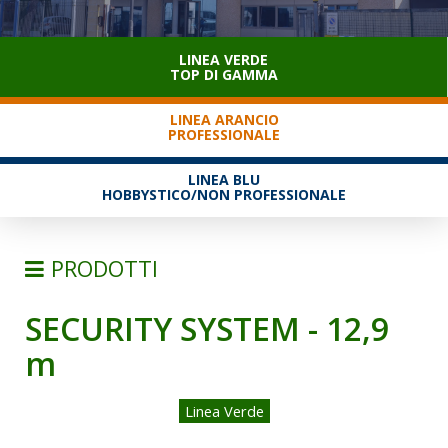
SERVIZIO CLIENTI
LINEA VERDE
TOP DI GAMMA
LINEA ARANCIO
PROFESSIONALE
LINEA BLU
HOBBYSTICO/NON PROFESSIONALE
PRODOTTI
SECURITY SYSTEM - 12,9
SCALE
m
SEMPLICI D'APPOGGIO
TRASFORMABILI
Linea Verde
SFILABILI CON FUNE
TELESCOPICHE E MULTIPOSIZIONE