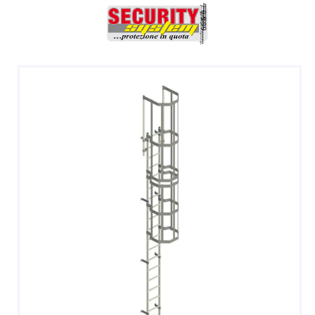
DOPPIE
A CASTELLO E SPECIALI
A GABBIA
TRABATTELLI
SGABELLI E CAVALLETTI
DOMESTICI SCALE SGABELLI
RAMPE DI CARICO E PASSERELLE
ESPOSITORI
ACCESSORI, RICAMBI E COMPONENTI