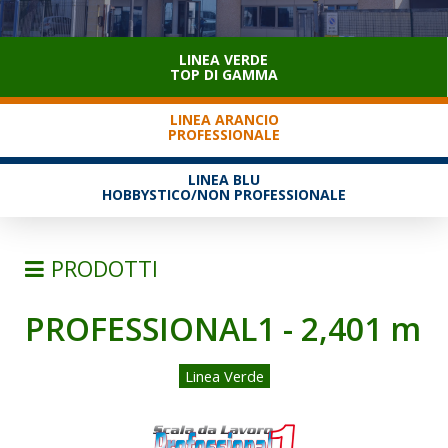
SERVIZIO CLIENTI
LINEA VERDE
TOP DI GAMMA
LINEA ARANCIO
PROFESSIONALE
LINEA BLU
HOBBYSTICO/NON PROFESSIONALE
PRODOTTI
PROFESSIONAL1 - 2,401 m
SCALE
SEMPLICI D'APPOGGIO
Linea Verde
TRASFORMABILI
SFILABILI CON FUNE
TELESCOPICHE E MULTIPOSIZIONE