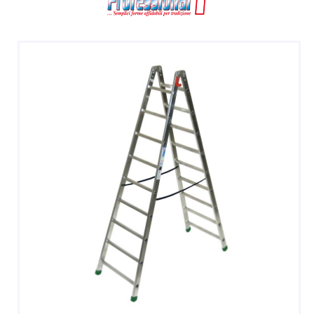
DOPPIE
A CASTELLO E SPECIALI
A GABBIA
TRABATTELLI
SGABELLI E CAVALLETTI
DOMESTICI SCALE SGABELLI
RAMPE DI CARICO E PASSERELLE
ESPOSITORI
ACCESSORI, RICAMBI E COMPONENTI