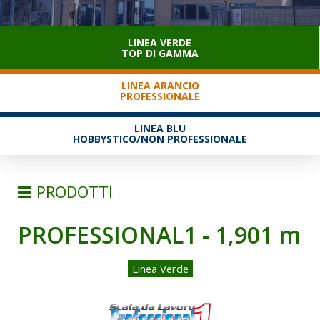
SERVIZIO CLIENTI
LINEA VERDE
TOP DI GAMMA
LINEA ARANCIO
PROFESSIONALE
LINEA BLU
HOBBYSTICO/NON PROFESSIONALE
PRODOTTI
PROFESSIONAL1 - 1,901 m
SCALE
SEMPLICI D'APPOGGIO
Linea Verde
TRASFORMABILI
SFILABILI CON FUNE
TELESCOPICHE E MULTIPOSIZIONE