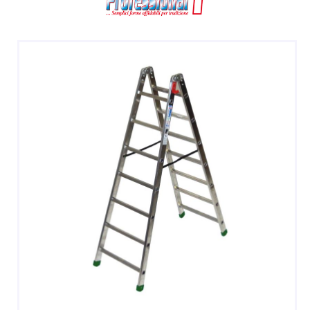
DOPPIE
A CASTELLO E SPECIALI
A GABBIA
TRABATTELLI
SGABELLI E CAVALLETTI
DOMESTICI SCALE SGABELLI
RAMPE DI CARICO E PASSERELLE
ESPOSITORI
ACCESSORI, RICAMBI E COMPONENTI