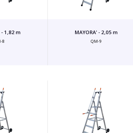
- 1,82 m
MAYORA' - 2,05 m
-8
QM-9