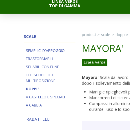
LINEA VERDE
TOP DI GAMMA
prodotti
>
scale
>
doppie
SCALE
MAYORA'
SEMPLICI D'APPOGGIO
TRASFORMABILI
Linea Verde
SFILABILI CON FUNE
TELESCOPICHE E
Mayora'
Scala da lavoro 
MULTIPOSIZIONE
dopo il sollevamento della
DOPPIE
Maniglie ripieghevoli p
A CASTELLO E SPECIALI
Mancorrenti di sicure
Compassi in alluminio
A GABBIA
durante l'uso e lo s
TRABATTELLI