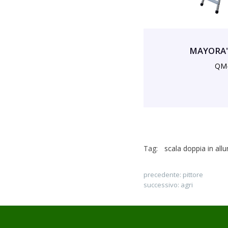
MAYORA' 
QM
Tag:
scala doppia in all
precedente:
pittore
successivo:
agri