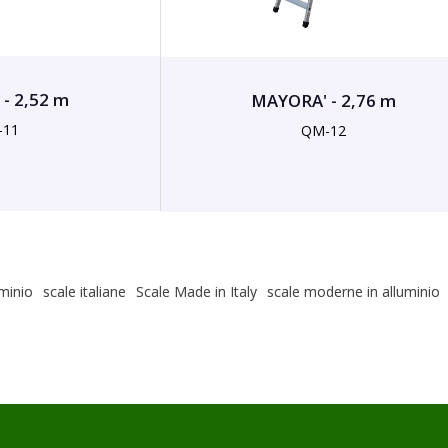
- 2,52 m
MAYORA' - 2,76 m
-11
QM-12
uminio
scale italiane
Scale Made in Italy
scale moderne in alluminio