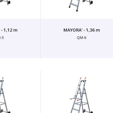
- 1,12 m
MAYORA' - 1,36 m
-5
QM-6