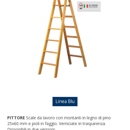
DOPPIE
A CASTELLO E SPECIALI
A GABBIA
TRABATTELLI
SGABELLI E CAVALLETTI
DOMESTICI SCALE SGABELLI
RAMPE DI CARICO E PASSERELLE
ESPOSITORI
ACCESSORI, RICAMBI E COMPONENTI
Linea Blu
PITTORE
Scale da lavoro con montanti in legno di pino
25x60 mm e pioli in faggio. Verniciate in trasparenza.
Disponibili in due versioni: