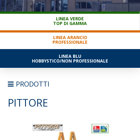
SERVIZIO CLIENTI
LINEA VERDE
TOP DI GAMMA
LINEA ARANCIO
PROFESSIONALE
LINEA BLU
HOBBYSTICO/NON PROFESSIONALE
PRODOTTI
PITTORE
SCALE
SEMPLICI D'APPOGGIO
TRASFORMABILI
SFILABILI CON FUNE
TELESCOPICHE E MULTIPOSIZIONE