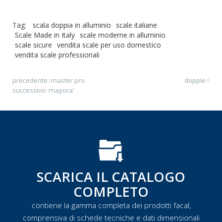
Tag:
scala doppia in alluminio
scale italiane
Scale Made in Italy
scale moderne in alluminio
scale sicure
vendita scale per uso domestico
vendita scale professionali
precedente:
master pro
doppie
successivo:
mayora'
SCARICA IL CATALOGO
COMPLETO
contiene la gamma completa dei prodotti facal,
comprensiva di schede tecniche e dati dimensionali