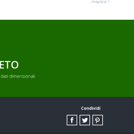
mayora'
LETO
dati dimensionali
Condividi