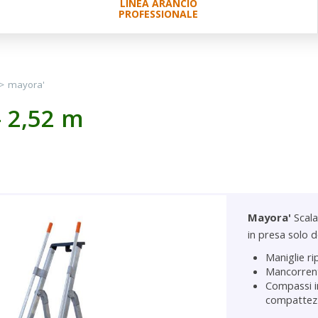
LINEA ARANCIO
PROFESSIONALE
>
mayora'
 2,52 m
Mayora'
Scala
in presa solo d
Maniglie ri
Mancorrenti
Compassi in
compattezz