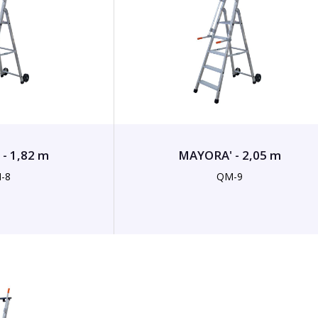
- 1,82 m
MAYORA' - 2,05 m
-8
QM-9