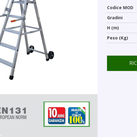
Codice MOD
Gradini
H (m)
Peso (Kg)
RI