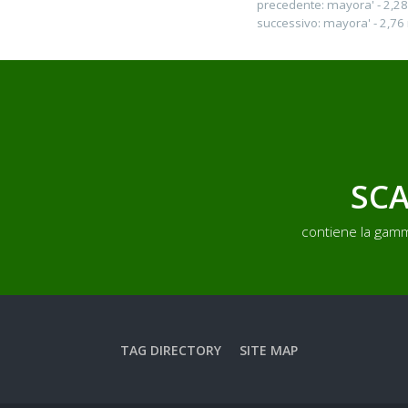
precedente:
mayora' - 2,2
successivo:
mayora' - 2,76
SCA
contiene la gamm
TAG DIRECTORY
SITE MAP