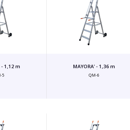
- 1,12 m
MAYORA' - 1,36 m
-5
QM-6