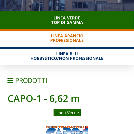
SERVIZIO CLIENTI
LINEA VERDE
TOP DI GAMMA
LINEA ARANCIO
PROFESSIONALE
LINEA BLU
HOBBYSTICO/NON PROFESSIONALE
PRODOTTI
CAPO-1 - 6,62 m
SCALE
TRABATTELLI
Linea Verde
TRABATTELLI ALLUMINIO
TRABATTELLI ACCIAIO