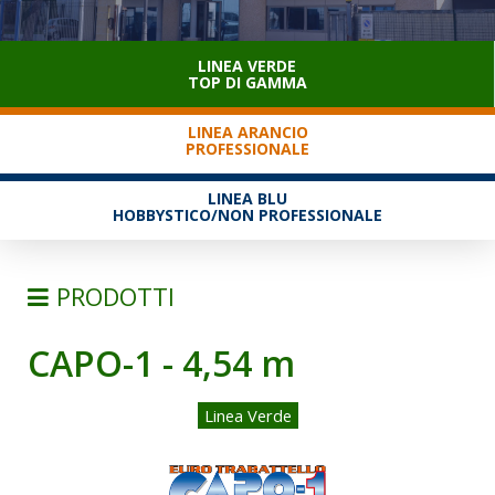
SERVIZIO CLIENTI
LINEA VERDE
TOP DI GAMMA
LINEA ARANCIO
PROFESSIONALE
LINEA BLU
HOBBYSTICO/NON PROFESSIONALE
PRODOTTI
CAPO-1 - 4,54 m
SCALE
TRABATTELLI
Linea Verde
TRABATTELLI ALLUMINIO
TRABATTELLI ACCIAIO