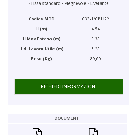
•
Fissa standard
•
Pieghevole
•
Livellante
Codice MOD
C33-1/CBLI22
H (m)
4,54
H Max Estesa (m)
3,38
H di Lavoro Utile (m)
5,28
Peso (Kg)
89,60
RICHIEDI INFORMAZIONI
DOCUMENTI