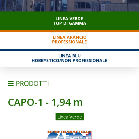
SERVIZIO CLIENTI
LINEA VERDE
TOP DI GAMMA
LINEA ARANCIO
PROFESSIONALE
LINEA BLU
HOBBYSTICO/NON PROFESSIONALE
PRODOTTI
CAPO-1 - 1,94 m
SCALE
TRABATTELLI
Linea Verde
TRABATTELLI ALLUMINIO
TRABATTELLI ACCIAIO