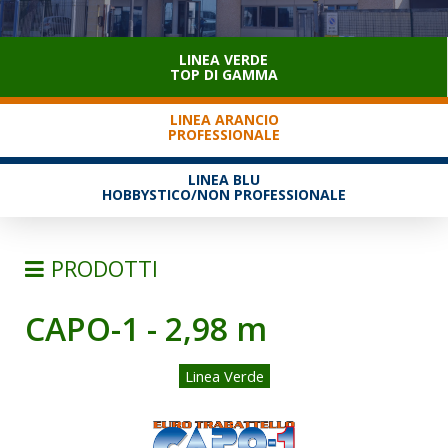
SERVIZIO CLIENTI
LINEA VERDE
TOP DI GAMMA
LINEA ARANCIO
PROFESSIONALE
LINEA BLU
HOBBYSTICO/NON PROFESSIONALE
PRODOTTI
CAPO-1 - 2,98 m
SCALE
TRABATTELLI
Linea Verde
TRABATTELLI ALLUMINIO
TRABATTELLI ACCIAIO