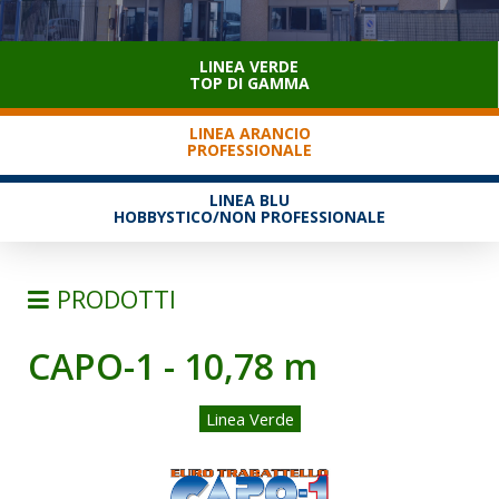
SERVIZIO CLIENTI
LINEA VERDE
TOP DI GAMMA
LINEA ARANCIO
PROFESSIONALE
LINEA BLU
HOBBYSTICO/NON PROFESSIONALE
PRODOTTI
CAPO-1 - 10,78 m
SCALE
TRABATTELLI
Linea Verde
TRABATTELLI ALLUMINIO
TRABATTELLI ACCIAIO