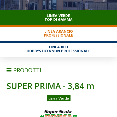
SERVIZIO CLIENTI
LINEA VERDE
TOP DI GAMMA
LINEA ARANCIO
PROFESSIONALE
LINEA BLU
HOBBYSTICO/NON PROFESSIONALE
PRODOTTI
SUPER PRIMA - 3,84 m
SCALE
SEMPLICI D'APPOGGIO
Linea Verde
TRASFORMABILI
SFILABILI CON FUNE
TELESCOPICHE E MULTIPOSIZIONE