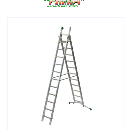
DOPPIE
A CASTELLO E SPECIALI
A GABBIA
TRABATTELLI
SGABELLI E CAVALLETTI
DOMESTICI SCALE SGABELLI
RAMPE DI CARICO E PASSERELLE
ESPOSITORI
ACCESSORI, RICAMBI E COMPONENTI