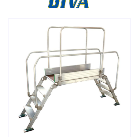
DOPPIE
A CASTELLO E SPECIALI
A GABBIA
TRABATTELLI
SGABELLI E CAVALLETTI
DOMESTICI SCALE SGABELLI
RAMPE DI CARICO E PASSERELLE
ESPOSITORI
ACCESSORI, RICAMBI E COMPONENTI