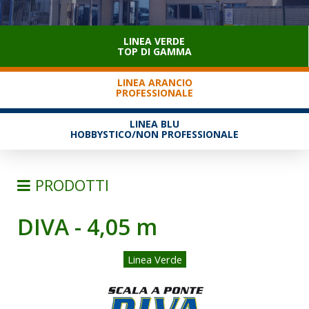
SERVIZIO CLIENTI
LINEA VERDE
TOP DI GAMMA
LINEA ARANCIO
PROFESSIONALE
LINEA BLU
HOBBYSTICO/NON PROFESSIONALE
PRODOTTI
DIVA - 4,05 m
SCALE
SEMPLICI D'APPOGGIO
Linea Verde
TRASFORMABILI
SFILABILI CON FUNE
TELESCOPICHE E MULTIPOSIZIONE