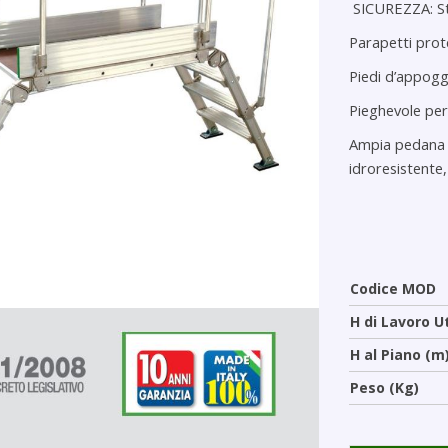
SICUREZZA
: 
Parapetti prote
Piedi d’appoggi
Pieghevole per 
Ampia pedana i
idroresistente,
Codice MOD
H di Lavoro U
H al Piano (m
Peso (Kg)