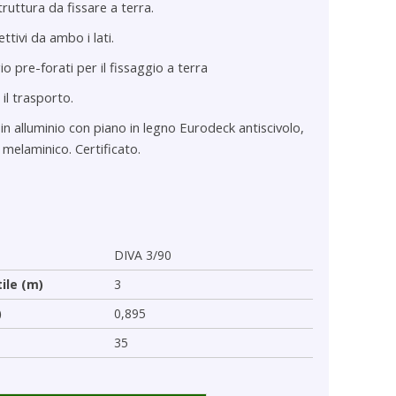
Struttura da fissare a terra.
ttivi da ambo i lati.
o pre-forati per il fissaggio a terra
il trasporto.
n alluminio con piano in legno Eurodeck antiscivolo,
 melaminico. Certificato.
DIVA 3/90
tile (m)
3
)
0,895
35