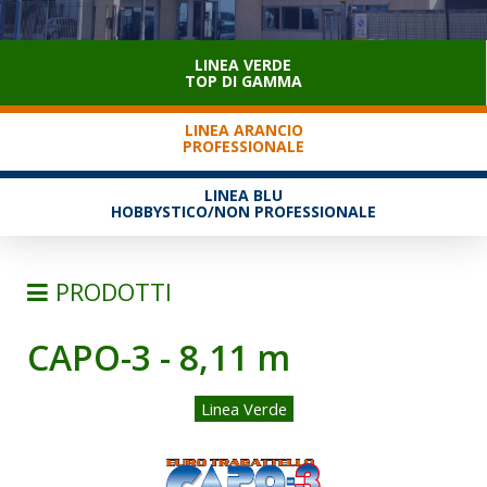
SERVIZIO CLIENTI
LINEA VERDE
TOP DI GAMMA
LINEA ARANCIO
PROFESSIONALE
LINEA BLU
HOBBYSTICO/NON PROFESSIONALE
PRODOTTI
CAPO-3 - 8,11 m
SCALE
TRABATTELLI
Linea Verde
TRABATTELLI ALLUMINIO
TRABATTELLI ACCIAIO