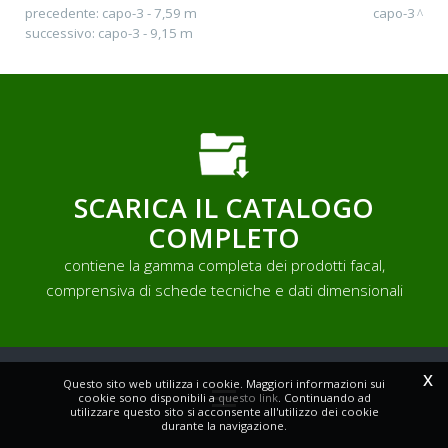
precedente:
capo-3 - 7,59 m
capo-3
successivo:
capo-3 - 9,15 m
SCARICA IL CATALOGO
COMPLETO
contiene la gamma completa dei prodotti facal,
comprensiva di schede tecniche e dati dimensionali
x
Questo sito web utilizza i cookie. Maggiori informazioni sui
cookie sono disponibili a
questo link
. Continuando ad
utilizzare questo sito si acconsente all'utilizzo dei cookie
durante la navigazione.