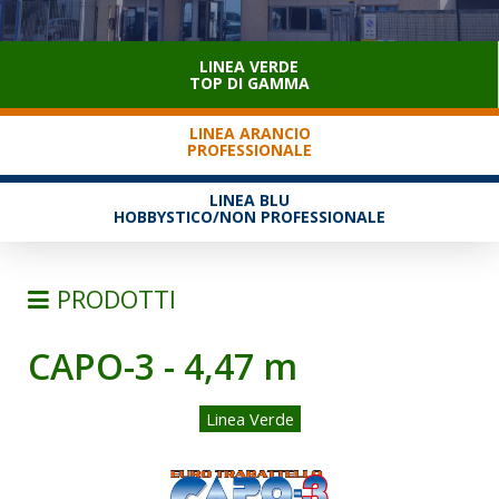
SERVIZIO CLIENTI
LINEA VERDE
TOP DI GAMMA
LINEA ARANCIO
PROFESSIONALE
LINEA BLU
HOBBYSTICO/NON PROFESSIONALE
PRODOTTI
CAPO-3 - 4,47 m
SCALE
TRABATTELLI
Linea Verde
TRABATTELLI ALLUMINIO
TRABATTELLI ACCIAIO