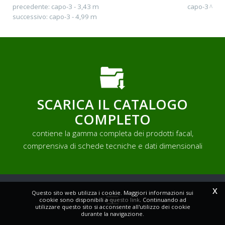
precedente:
capo-3 - 3,43 m
capo-3
successivo:
capo-3 - 4,99 m
SCARICA IL CATALOGO
COMPLETO
contiene la gamma completa dei prodotti facal,
comprensiva di schede tecniche e dati dimensionali
x
Questo sito web utilizza i cookie. Maggiori informazioni sui
cookie sono disponibili a
questo link
. Continuando ad
utilizzare questo sito si acconsente all'utilizzo dei cookie
durante la navigazione.