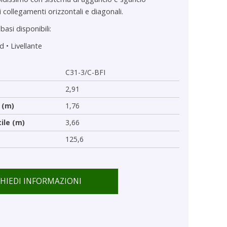
collegamenti orizzontali e diagonali.
basi disponibili:
rd
•
Livellante
C31-3/C-BFI
2,91
 (m)
1,76
tile (m)
3,66
125,6
CHIEDI INFORMAZIONI