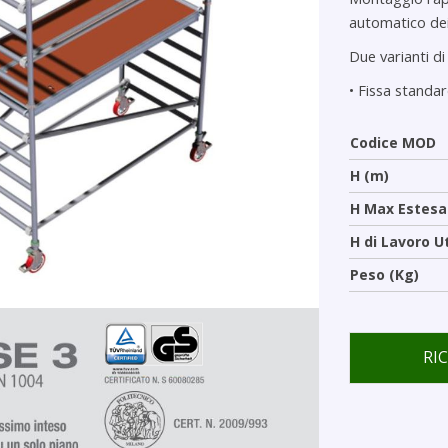
automatico dei 
Due varianti di 
•
Fissa standa
Codice MOD
H (m)
H Max Estesa
H di Lavoro U
Peso (Kg)
RI