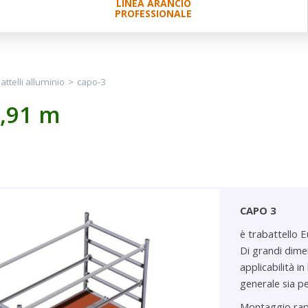
LINEA ARANCIO
PROFESSIONALE
attelli alluminio
>
capo-3
2,91 m
CAPO 3
è trabattello 
Di grandi dime
applicabilità in
generale sia pe
Montaggio rapi