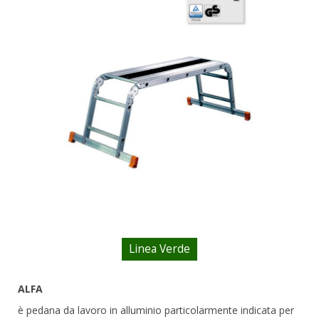
DOPPIE
A CASTELLO E SPECIALI
A GABBIA
TRABATTELLI
SGABELLI E CAVALLETTI
DOMESTICI SCALE SGABELLI
RAMPE DI CARICO E PASSERELLE
ESPOSITORI
ACCESSORI, RICAMBI E COMPONENTI
Linea Verde
ALFA
è pedana da lavoro in alluminio particolarmente indicata per