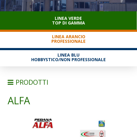
SERVIZIO CLIENTI
LINEA VERDE
TOP DI GAMMA
LINEA ARANCIO
PROFESSIONALE
LINEA BLU
HOBBYSTICO/NON PROFESSIONALE
PRODOTTI
ALFA
SCALE
SEMPLICI D'APPOGGIO
TRASFORMABILI
SFILABILI CON FUNE
TELESCOPICHE E MULTIPOSIZIONE