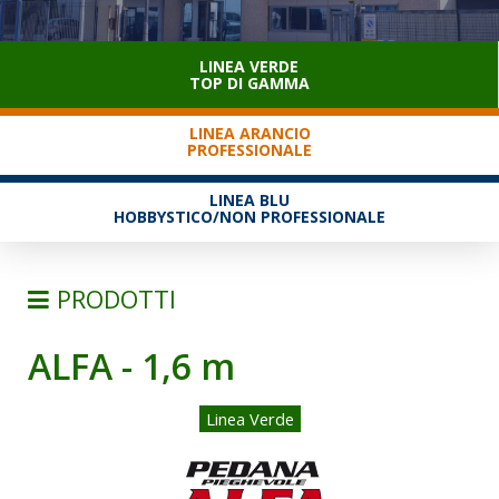
SERVIZIO CLIENTI
LINEA VERDE
TOP DI GAMMA
LINEA ARANCIO
PROFESSIONALE
LINEA BLU
HOBBYSTICO/NON PROFESSIONALE
PRODOTTI
ALFA - 1,6 m
SCALE
SEMPLICI D'APPOGGIO
Linea Verde
TRASFORMABILI
SFILABILI CON FUNE
TELESCOPICHE E MULTIPOSIZIONE