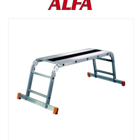
DOPPIE
A CASTELLO E SPECIALI
A GABBIA
TRABATTELLI
SGABELLI E CAVALLETTI
DOMESTICI SCALE SGABELLI
RAMPE DI CARICO E PASSERELLE
ESPOSITORI
ACCESSORI, RICAMBI E COMPONENTI