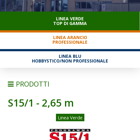
SERVIZIO CLIENTI
LINEA VERDE
TOP DI GAMMA
LINEA ARANCIO
PROFESSIONALE
LINEA BLU
HOBBYSTICO/NON PROFESSIONALE
PRODOTTI
S15/1 - 2,65 m
SCALE
SEMPLICI D'APPOGGIO
Linea Verde
TRASFORMABILI
SFILABILI CON FUNE
TELESCOPICHE E MULTIPOSIZIONE