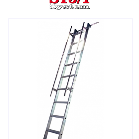
DOPPIE
A CASTELLO E SPECIALI
A GABBIA
TRABATTELLI
SGABELLI E CAVALLETTI
DOMESTICI SCALE SGABELLI
RAMPE DI CARICO E PASSERELLE
ESPOSITORI
ACCESSORI, RICAMBI E COMPONENTI