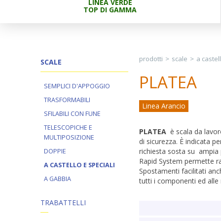
LINEA VERDE
TOP DI GAMMA
prodotti
>
scale
>
a castel
SCALE
PLATEA
SEMPLICI D'APPOGGIO
TRASFORMABILI
Linea Arancio
SFILABILI CON FUNE
TELESCOPICHE E
PLATEA
è scala da lavor
MULTIPOSIZIONE
di sicurezza. È indicata p
richiesta sosta su ampia 
DOPPIE
Rapid System permette rap
A CASTELLO E SPECIALI
Spostamenti facilitati anch
A GABBIA
tutti i componenti ed alle 
TRABATTELLI