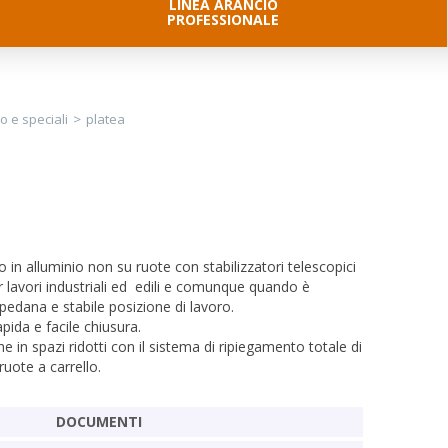
LINEA ARANCIO
PROFESSIONALE
lo e speciali
>
platea
o in alluminio non su ruote con stabilizzatori telescopici
er lavori industriali ed edili e comunque quando è
pedana e stabile posizione di lavoro.
ida e facile chiusura.
e in spazi ridotti con il sistema di ripiegamento totale di
ruote a carrello.
DOCUMENTI