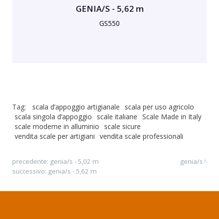
GENIA/S - 5,62 m
GS550
Tag:
scala d’appoggio artigianale
scala per uso agricolo
scala singola d’appoggio
scale italiane
Scale Made in Italy
scale moderne in alluminio
scale sicure
vendita scale per artigiani
vendita scale professionali
precedente:
genia/s - 5,02 m
genia/s
successivo:
genia/s - 5,62 m