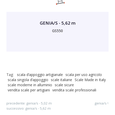
GENIA/S - 5,62 m
GS550
Tag:
scala d’appoggio artigianale
scala per uso agricolo
scala singola d’appoggio
scale italiane
Scale Made in Italy
scale moderne in alluminio
scale sicure
vendita scale per artigiani
vendita scale professionali
precedente:
genia/s - 5,02 m
genia/s
successivo:
genia/s - 5,62 m