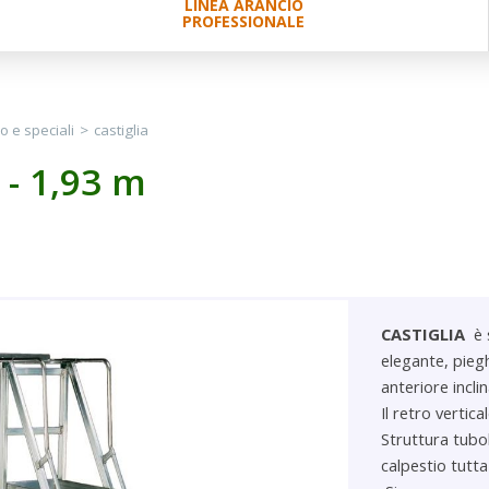
LINEA ARANCIO
PROFESSIONALE
lo e speciali
>
castiglia
 - 1,93 m
CASTIGLIA
è s
elegante, pieg
anteriore incli
Il retro vertic
Struttura tubo
calpestio tutta