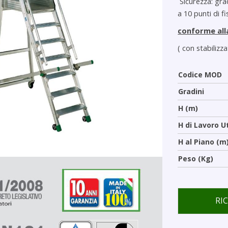
Sicurezza: gra
a 10 punti di f
conforme all
( con stabilizza
Codice MOD
Gradini
H (m)
H di Lavoro U
H al Piano (m
Peso (Kg)
RI