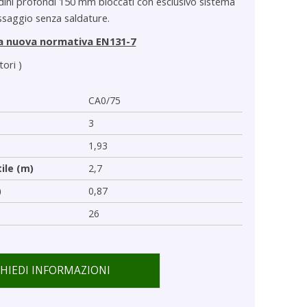
dini profondi 150 mm bloccati con esclusivo sistema
issaggio senza saldature.
a nuova normativa EN131-7
tori )
CA0/75
3
1,93
tile (m)
2,7
)
0,87
26
CHIEDI INFORMAZIONI