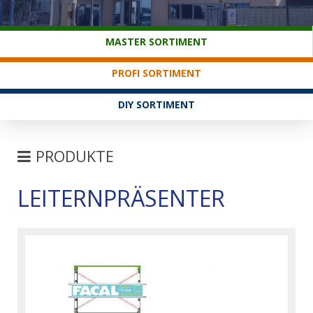
KUNDENDIENST
MASTER SORTIMENT
PROFI SORTIMENT
DIY SORTIMENT
PRODUKTE
LEITERNPRÄSENTER
LEITERN
FAHRGERÜSTE
BÖCKE-TRITTE
HAUSHALTSLEITERN
RAMPEN
LEITERNPRÄSENTER