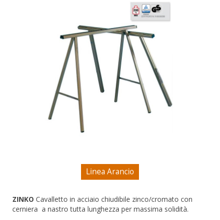
CAVALLETTI
DOMESTICI SCALE SGABELLI
RAMPE DI CARICO E PASSERELLE
ESPOSITORI
ACCESSORI, RICAMBI E COMPONENTI
Linea Arancio
ZINKO
Cavalletto in
acciaio chiudibile
zinco/cromato con
cerniera a nastro tutta lunghezza per massima solidità.