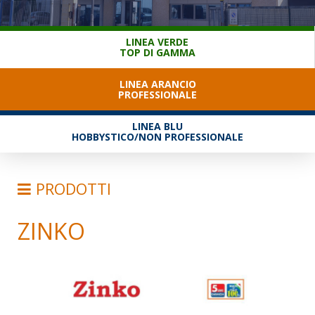
SERVIZIO CLIENTI
LINEA VERDE
TOP DI GAMMA
LINEA ARANCIO
PROFESSIONALE
LINEA BLU
HOBBYSTICO/NON PROFESSIONALE
PRODOTTI
ZINKO
SCALE
TRABATTELLI
SGABELLI E CAVALLETTI
SGABELLI