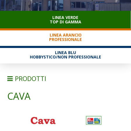
SERVIZIO CLIENTI
LINEA VERDE
TOP DI GAMMA
LINEA ARANCIO
PROFESSIONALE
LINEA BLU
HOBBYSTICO/NON PROFESSIONALE
PRODOTTI
CAVA
SCALE
TRABATTELLI
SGABELLI E CAVALLETTI
SGABELLI