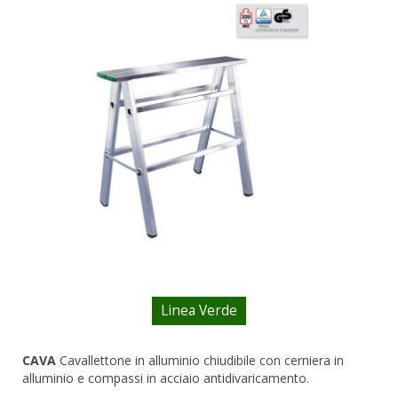
CAVALLETTI
DOMESTICI SCALE SGABELLI
RAMPE DI CARICO E PASSERELLE
ESPOSITORI
ACCESSORI, RICAMBI E COMPONENTI
Linea Verde
CAVA
Cavallettone in
alluminio chiudibile
con cerniera in
alluminio e compassi in acciaio antidivaricamento.