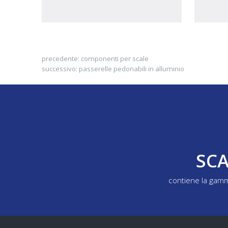
precedente:
componenti per scale
successivo:
passerelle pedonabili in alluminio
SCA
contiene la gamm