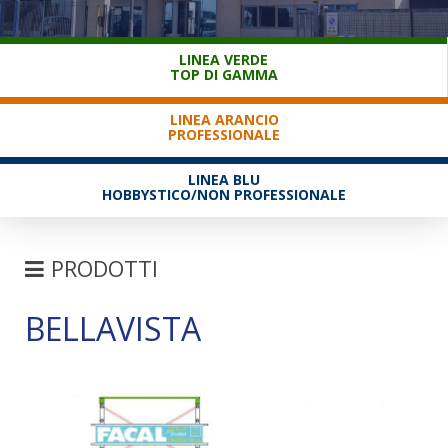
SERVIZIO CLIENTI
LINEA VERDE
TOP DI GAMMA
LINEA ARANCIO
PROFESSIONALE
LINEA BLU
HOBBYSTICO/NON PROFESSIONALE
PRODOTTI
BELLAVISTA
SCALE
TRABATTELLI
SGABELLI E CAVALLETTI
DOMESTICI SCALE SGABELLI