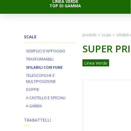
LINEA VERDE
TOP DI GAMMA
prodotti
>
scale
>
sfilabili
SCALE
SUPER PRI
SEMPLICI D'APPOGGIO
TRASFORMABILI
Linea Verde
SFILABILI CON FUNE
TELESCOPICHE E
MULTIPOSIZIONE
DOPPIE
A CASTELLO E SPECIALI
A GABBIA
TRABATTELLI