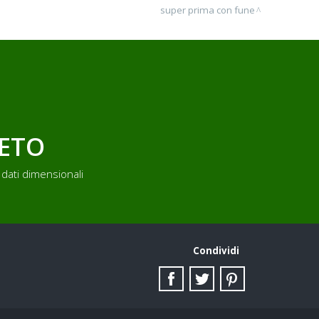
super prima con fune
LETO
dati dimensionali
Condividi