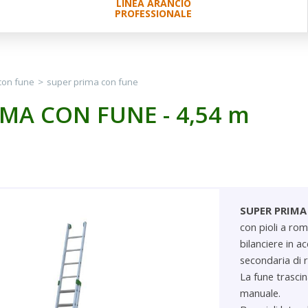
LINEA ARANCIO
PROFESSIONALE
 con fune
>
super prima con fune
MA CON FUNE - 4,54 m
SUPER PRIM
con pioli a ro
bilanciere in a
secondaria di r
La fune trascin
manuale.