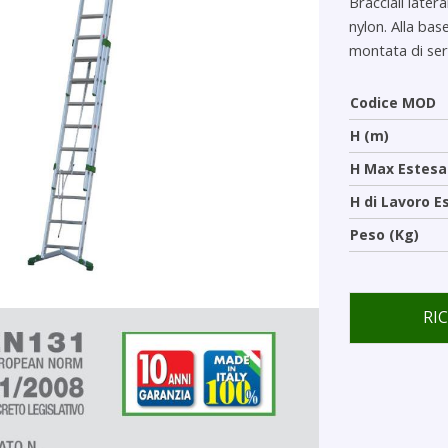
Bracciali later
nylon. Alla bas
montata di ser
Codice MOD
H (m)
H Max Estesa
H di Lavoro E
Peso (Kg)
RI