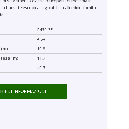
ali di scorrimento d’acciaio ricoperti di mescola in
e la barra telescopica regolabile in alluminio fornita
ie.
P450-3F
4,54
 (m)
10,8
stesa (m)
11,7
40,5
CHIEDI INFORMAZIONI