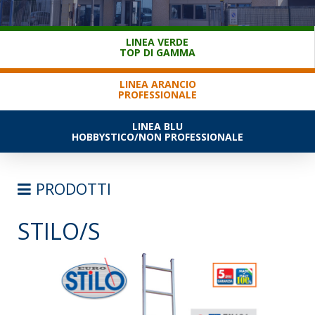
SERVIZIO CLIENTI
LINEA VERDE
TOP DI GAMMA
LINEA ARANCIO
PROFESSIONALE
LINEA BLU
HOBBYSTICO/NON PROFESSIONALE
PRODOTTI
STILO/S
SCALE
SEMPLICI D'APPOGGIO
TRASFORMABILI
SFILABILI CON FUNE
TELESCOPICHE E MULTIPOSIZIONE