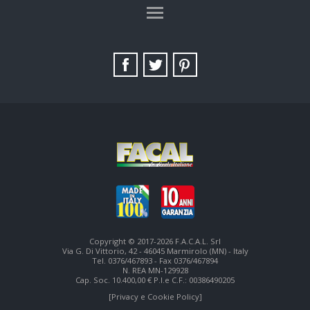
TAG DIRECTORY
SITE MAP
Copyright © 2017-2026 F.A.C.A.L. Srl
Via G. Di Vittorio, 42 - 46045 Marmirolo (MN) - Italy
Tel. 0376/467893 - Fax 0376/467894
N. REA MN-129928
Cap. Soc. 10.400,00 € P.I.e C.F.: 00386490205
[Privacy e Cookie Policy]