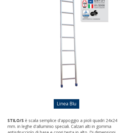
DOPPIE
A CASTELLO E SPECIALI
A GABBIA
TRABATTELLI
SGABELLI E CAVALLETTI
DOMESTICI SCALE SGABELLI
RAMPE DI CARICO E PASSERELLE
ESPOSITORI
ACCESSORI, RICAMBI E COMPONENTI
Linea Blu
STILO/S
è scala semplice d'appoggio a pioli quadri 24x24
mm. in leghe d'alluminio speciali. Calzari alti in gomma
antisdrucciolo di base e copri testa in alto. Di dimensioni