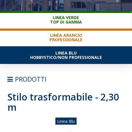
SERVIZIO CLIENTI
LINEA VERDE
TOP DI GAMMA
LINEA ARANCIO
PROFESSIONALE
LINEA BLU
HOBBYSTICO/NON PROFESSIONALE
PRODOTTI
Stilo trasformabile - 2,30
SCALE
m
SEMPLICI D'APPOGGIO
TRASFORMABILI
Linea Blu
SFILABILI CON FUNE
TELESCOPICHE E MULTIPOSIZIONE