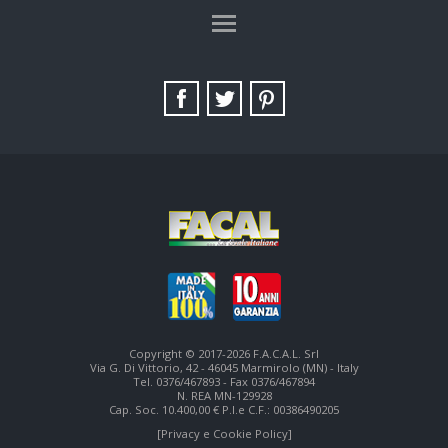
TAG DIRECTORY
SITE MAP
Copyright © 2017-2026 F.A.C.A.L. Srl
Via G. Di Vittorio, 42 - 46045 Marmirolo (MN) - Italy
Tel. 0376/467893 - Fax 0376/467894
N. REA MN-129928
Cap. Soc. 10.400,00 € P.I.e C.F.: 00386490205
[Privacy e Cookie Policy]