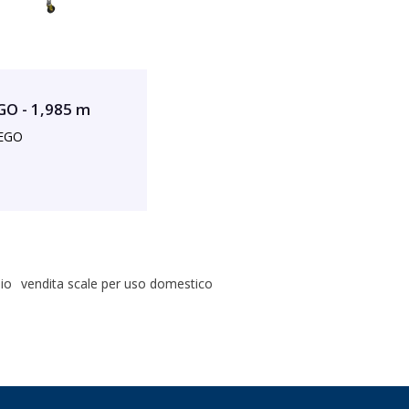
GO - 1,985 m
IEGO
nio
vendita scale per uso domestico