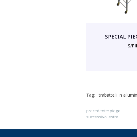
SPECIAL PIE
S/P
Tag:
trabattelli in allumi
precedente:
piego
successivo:
estro