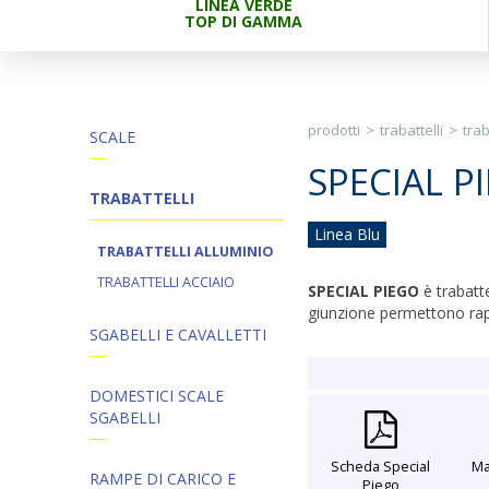
LINEA VERDE
TOP DI GAMMA
prodotti
>
trabattelli
>
trab
SCALE
SPECIAL P
TRABATTELLI
Linea Blu
TRABATTELLI ALLUMINIO
TRABATTELLI ACCIAIO
SPECIAL PIEGO
è trabatte
giunzione permettono rapi
SGABELLI E CAVALLETTI
DOMESTICI SCALE
SGABELLI
Scheda Special
Ma
RAMPE DI CARICO E
Piego