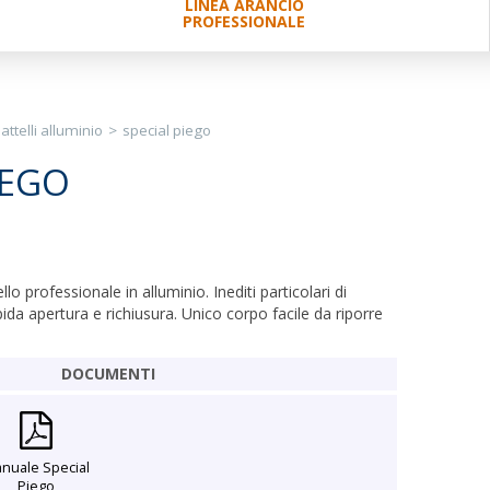
LINEA ARANCIO
PROFESSIONALE
attelli alluminio
>
special piego
IEGO
llo professionale in alluminio. Inediti particolari di
da apertura e richiusura. Unico corpo facile da riporre
DOCUMENTI
nuale Special
Piego