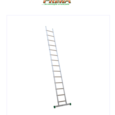
DOPPIE
A CASTELLO E SPECIALI
A GABBIA
TRABATTELLI
SGABELLI E CAVALLETTI
DOMESTICI SCALE SGABELLI
RAMPE DI CARICO E PASSERELLE
ESPOSITORI
ACCESSORI, RICAMBI E COMPONENTI