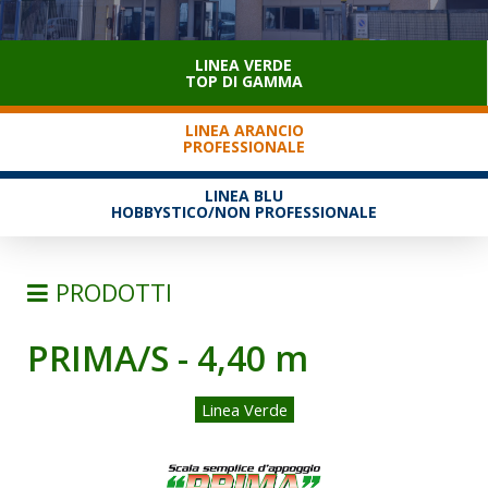
SERVIZIO CLIENTI
LINEA VERDE
TOP DI GAMMA
LINEA ARANCIO
PROFESSIONALE
LINEA BLU
HOBBYSTICO/NON PROFESSIONALE
PRODOTTI
PRIMA/S - 4,40 m
SCALE
SEMPLICI D'APPOGGIO
Linea Verde
TRASFORMABILI
SFILABILI CON FUNE
TELESCOPICHE E MULTIPOSIZIONE