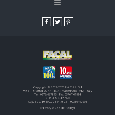
TAG DIRECTORY
SITE MAP
Copyright © 2017-2026 F.A.C.A.L. Srl
Via G. Di Vittorio, 42 - 46045 Marmirolo (MN) - Italy
Tel. 0376/467893 - Fax 0376/467894
N. REA MN-129928
Cap. Soc. 10.400,00 € P.I.e C.F.: 00386490205
[Privacy e Cookie Policy]