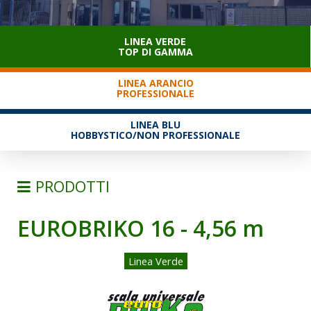
SERVIZIO CLIENTI
LINEA VERDE
TOP DI GAMMA
LINEA ARANCIO
PROFESSIONALE
LINEA BLU
HOBBYSTICO/NON PROFESSIONALE
PRODOTTI
EUROBRIKO 16 - 4,56 m
SCALE
SEMPLICI D'APPOGGIO
Linea Verde
TRASFORMABILI
SFILABILI CON FUNE
TELESCOPICHE E MULTIPOSIZIONE