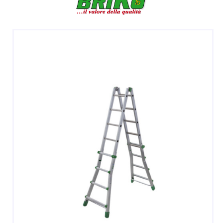
DOPPIE
A CASTELLO E SPECIALI
A GABBIA
TRABATTELLI
SGABELLI E CAVALLETTI
DOMESTICI SCALE SGABELLI
RAMPE DI CARICO E PASSERELLE
ESPOSITORI
ACCESSORI, RICAMBI E COMPONENTI