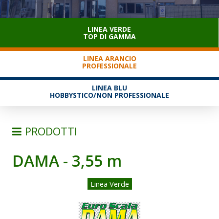
SERVIZIO CLIENTI
LINEA VERDE
TOP DI GAMMA
LINEA ARANCIO
PROFESSIONALE
LINEA BLU
HOBBYSTICO/NON PROFESSIONALE
PRODOTTI
DAMA - 3,55 m
SCALE
SEMPLICI D'APPOGGIO
Linea Verde
TRASFORMABILI
SFILABILI CON FUNE
TELESCOPICHE E MULTIPOSIZIONE