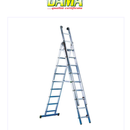
DOPPIE
A CASTELLO E SPECIALI
A GABBIA
TRABATTELLI
SGABELLI E CAVALLETTI
DOMESTICI SCALE SGABELLI
RAMPE DI CARICO E PASSERELLE
ESPOSITORI
ACCESSORI, RICAMBI E COMPONENTI