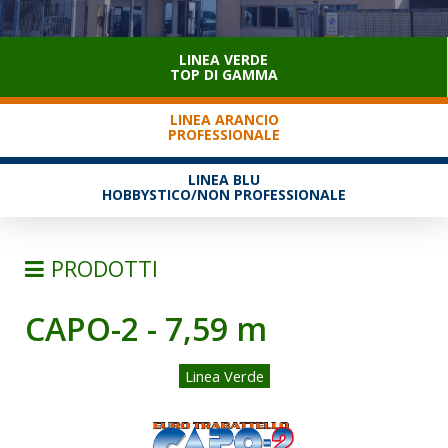
SERVIZIO CLIENTI
LINEA VERDE
TOP DI GAMMA
LINEA ARANCIO
PROFESSIONALE
LINEA BLU
HOBBYSTICO/NON PROFESSIONALE
PRODOTTI
CAPO-2 - 7,59 m
SCALE
TRABATTELLI
Linea Verde
TRABATTELLI ALLUMINIO
TRABATTELLI ACCIAIO