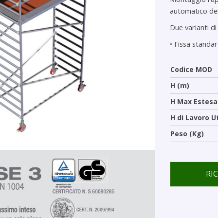
automatico dei 
Due varianti di 
•
Fissa standa
Codice MOD
H (m)
H Max Estesa
H di Lavoro U
Peso (Kg)
RI