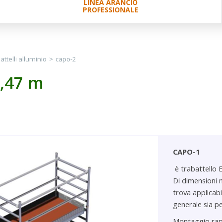
LINEA ARANCIO
PROFESSIONALE
attelli alluminio
>
capo-2
4,47 m
CAPO-1
è trabattello 
Di dimensioni 
trova applicabil
generale sia pe
Montaggio rapi