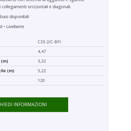
collegamenti orizzontali e diagonali.
basi disponibili:
rd
•
Livellante
C33-2/C-BFI
4,47
 (m)
3,32
tile (m)
5,22
120
CHIEDI INFORMAZIONI