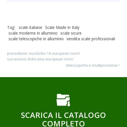
Tag:
scale italiane
Scale Made in Italy
scale moderne in alluminio
scale sicure
scale telescopiche in alluminio
vendita scale professionali
precedente:
eurobriko 16 european norm
successivo:
briko plus european norm
telescopiche e multiposizione
SCARICA IL CATALOGO
COMPLETO