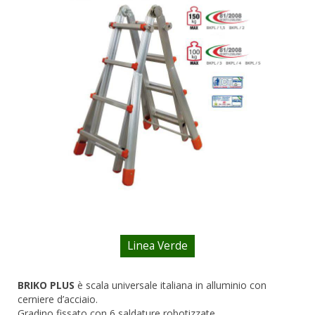
DOPPIE
A CASTELLO E SPECIALI
A GABBIA
TRABATTELLI
SGABELLI E CAVALLETTI
DOMESTICI SCALE SGABELLI
RAMPE DI CARICO E PASSERELLE
ESPOSITORI
ACCESSORI, RICAMBI E COMPONENTI
Linea Verde
BRIKO PLUS
è scala universale italiana in alluminio con
cerniere d’acciaio.
Gradino fissato con 6 saldature robotizzate.