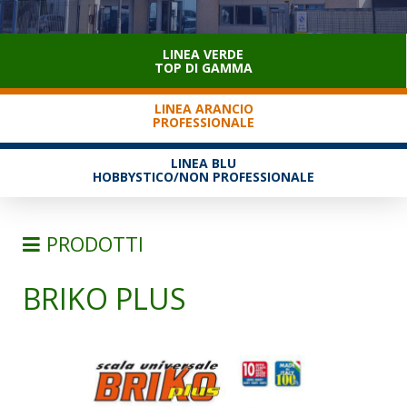
SERVIZIO CLIENTI
LINEA VERDE
TOP DI GAMMA
LINEA ARANCIO
PROFESSIONALE
LINEA BLU
HOBBYSTICO/NON PROFESSIONALE
PRODOTTI
BRIKO PLUS
SCALE
SEMPLICI D'APPOGGIO
TRASFORMABILI
SFILABILI CON FUNE
TELESCOPICHE E MULTIPOSIZIONE