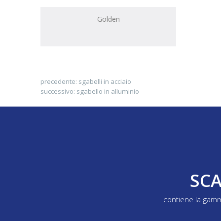
Golden
precedente:
sgabelli in acciaio
successivo:
sgabello in alluminio
SCA
contiene la gamm