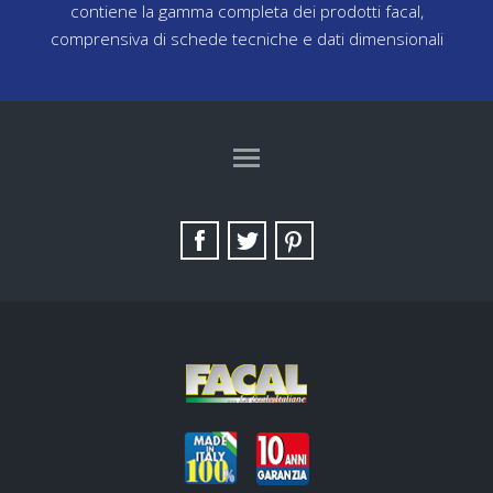
contiene la gamma completa dei prodotti facal,
comprensiva di schede tecniche e dati dimensionali
TAG DIRECTORY
SITE MAP