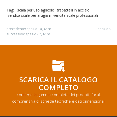
Tag:
scala per uso agricolo
trabattelli in acciaio
vendita scale per artigiani
vendita scale professionali
precedente:
spazio - 4,32 m
spazio
successivo:
spazio - 7,32 m
SCARICA IL CATALOGO
COMPLETO
contiene la gamma completa dei prodotti facal,
comprensiva di schede tecniche e dati dimensionali