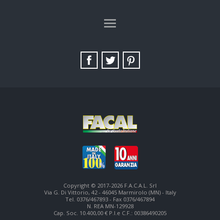
TAG DIRECTORY
SITE MAP
Copyright © 2017-2026 F.A.C.A.L. Srl
Via G. Di Vittorio, 42 - 46045 Marmirolo (MN) - Italy
Tel. 0376/467893 - Fax 0376/467894
N. REA MN-129928
Cap. Soc. 10.400,00 € P.I.e C.F.: 00386490205