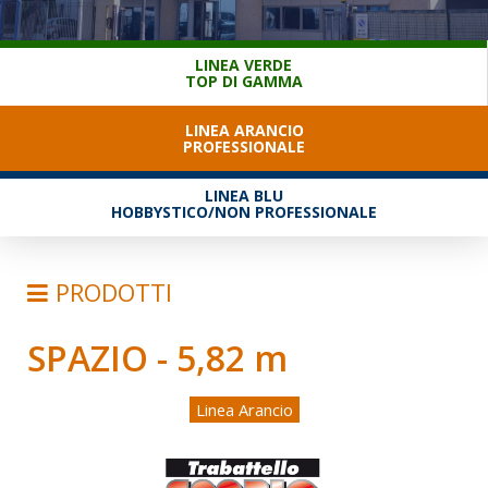
SERVIZIO CLIENTI
LINEA VERDE
TOP DI GAMMA
LINEA ARANCIO
PROFESSIONALE
LINEA BLU
HOBBYSTICO/NON PROFESSIONALE
PRODOTTI
SPAZIO - 5,82 m
SCALE
TRABATTELLI
Linea Arancio
TRABATTELLI ALLUMINIO
TRABATTELLI ACCIAIO