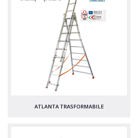
DOPPIE
A CASTELLO E SPECIALI
A GABBIA
TRABATTELLI
SGABELLI E CAVALLETTI
DOMESTICI SCALE SGABELLI
RAMPE DI CARICO E PASSERELLE
ESPOSITORI
ACCESSORI, RICAMBI E COMPONENTI
ATLANTA TRASFORMABILE