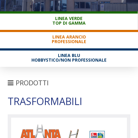
SERVIZIO CLIENTI
LINEA VERDE
TOP DI GAMMA
LINEA ARANCIO
PROFESSIONALE
LINEA BLU
HOBBYSTICO/NON PROFESSIONALE
PRODOTTI
TRASFORMABILI
SCALE
SEMPLICI D'APPOGGIO
TRASFORMABILI
SFILABILI CON FUNE
TELESCOPICHE E MULTIPOSIZIONE