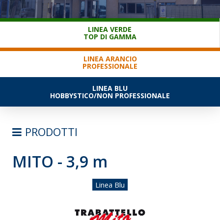
SERVIZIO CLIENTI
LINEA VERDE
TOP DI GAMMA
LINEA ARANCIO
PROFESSIONALE
LINEA BLU
HOBBYSTICO/NON PROFESSIONALE
PRODOTTI
MITO - 3,9 m
SCALE
TRABATTELLI
Linea Blu
TRABATTELLI ALLUMINIO
TRABATTELLI ACCIAIO