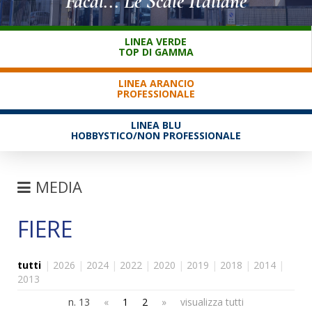
Facal... Le Scale Italiane
SERVIZIO CLIENTI
LINEA VERDE
TOP DI GAMMA
LINEA ARANCIO
PROFESSIONALE
LINEA BLU
HOBBYSTICO/NON PROFESSIONALE
MEDIA
FIERE
FIERE
NEWS
tutti
|
2026
|
2024
|
2022
|
2020
|
2019
|
2018
|
2014
|
FAQ
2013
n. 13
«
1
2
»
visualizza tutti