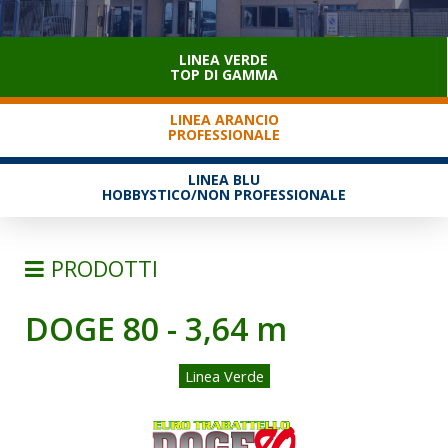
SERVIZIO CLIENTI
LINEA VERDE
TOP DI GAMMA
LINEA ARANCIO
PROFESSIONALE
LINEA BLU
HOBBYSTICO/NON PROFESSIONALE
PRODOTTI
DOGE 80 - 3,64 m
SCALE
TRABATTELLI
Linea Verde
TRABATTELLI ALLUMINIO
TRABATTELLI ACCIAIO